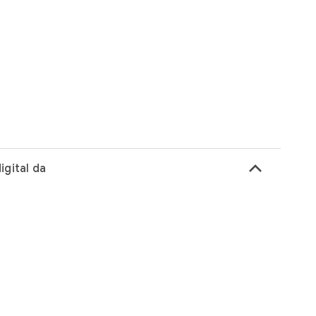
keyboard_arrow_up
igital da