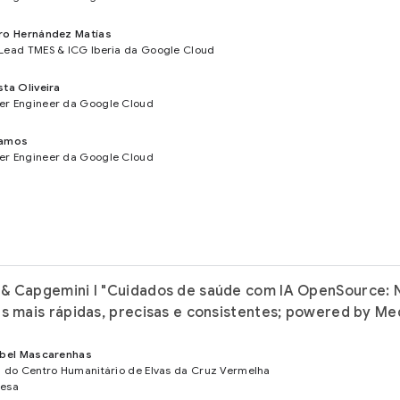
ro Hernández Matías
Lead TMES & ICG Iberia da Google Cloud
sta Oliveira
r Engineer da Google Cloud
Ramos
r Engineer da Google Cloud
 & Capgemini I "Cuidados de saúde com IA OpenSource:
es mais rápidas, precisas e consistentes; powered by 
abel Mascarenhas
a do Centro Humanitário de Elvas da Cruz Vermelha
uesa