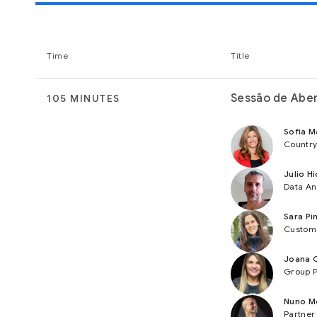
Time
Title
Sessão de Abe
105 MINUTES
Sofia M
Country
Julio H
Data An
Sara Pi
Custome
Joana 
Group P
Nuno M
Partner