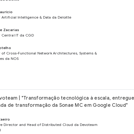
aurício
 Artificial Intelligence & Data da Deloitte
e Zacarias
r Central IT da CGD
otelho
r of Cross-Functional Network Architectures, Systems &
ses da NOS
oteam | "Transformação tecnológica à escala, entregu
nada de transformação da Sonae MC em Google Cloud"
Caeiro
ve Director and Head of Distributed Cloud da Devoteam
l