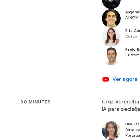
Alejand
AI GTM 
Rita Co
Custome
Paulo 
Custome
video_youtube
Ver agora
Cruz Vermelha
30 MINUTES
IA para decisõ
Dra. Is
Diretor
Portug