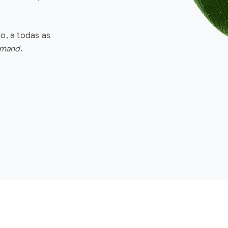
o, a todas as
emand
.