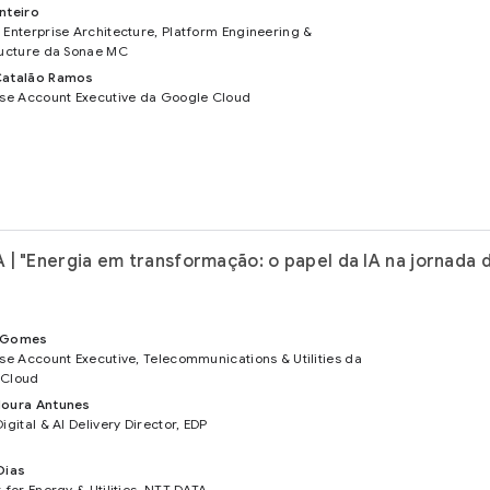
nteiro
 Enterprise Architecture, Platform Engineering &
ructure da Sonae MC
Catalão Ramos
ise Account Executive da Google Cloud
| "Energia em transformação: o papel da IA na jornada d
 Gomes
ise Account Executive, Telecommunications & Utilities da
 Cloud
Moura Antunes
igital & AI Delivery Director, EDP
Dias
 for Energy & Utilities, NTT DATA