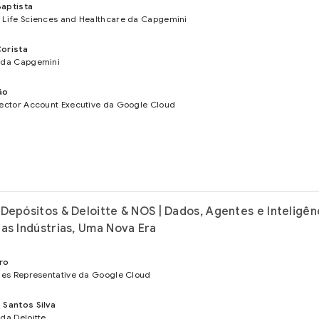
aptista
 Life Sciences and Healthcare da Capgemini
orista
 da Capgemini
ão
Sector Account Executive da Google Cloud
Depósitos & Deloitte & NOS | Dados, Agentes e Inteligên
uas Indústrias, Uma Nova Era
ro
ales Representative da Google Cloud
 Santos Silva
 da Deloitte