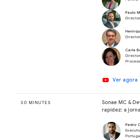
Paulo M
Director
Henriqu
Directo
Carla B
Directo
Proces
video_youtube
Ver agora
Sonae MC & Dev
30 MINUTES
rapidez: a jor
Pedro 
Executi
Portuga