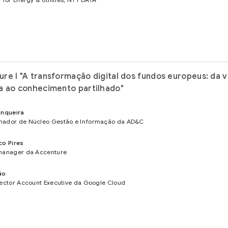
re I "A transformação digital dos fundos europeus: da v
a ao conhecimento partilhado"
unqueira
nador de Núcleo Gestão e Informação da AD&C
co Pires
manager da Accenture
ão
Sector Account Executive da Google Cloud