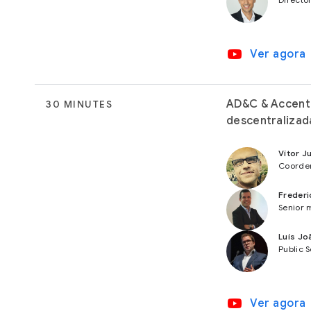
video_youtube
Ver agora
AD&C & Accentu
30 MINUTES
descentralizad
Vítor J
Coorde
Frederi
Senior 
Luís Jo
Public 
video_youtube
Ver agora