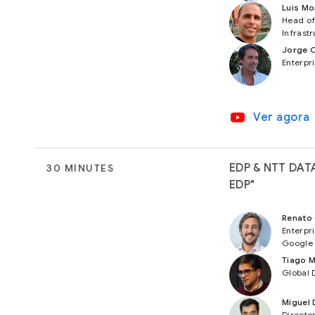
Luis Mo
Head of
Infrast
Jorge 
Enterpr
video_youtube
Ver agora
EDP & NTT DATA 
30 MINUTES
EDP"
Renato
Enterpr
Google
Tiago 
Global D
Miguel 
Director