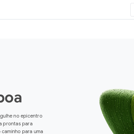
sboa
rgulhe no epicentro
a prontas para
o caminho para uma