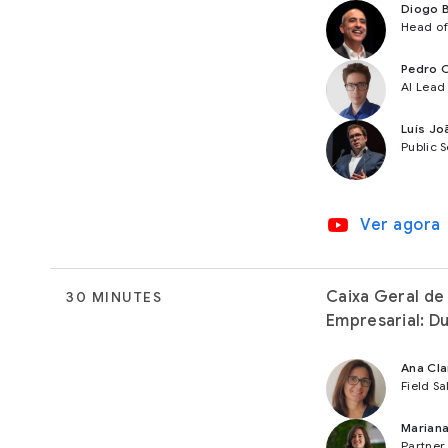
Diogo B
Head of
Pedro C
AI Lead
Luís Jo
Public 
video_youtube
Ver agora
Caixa Geral de 
30 MINUTES
Empresarial: D
Ana Cla
Field S
Mariana
Partner