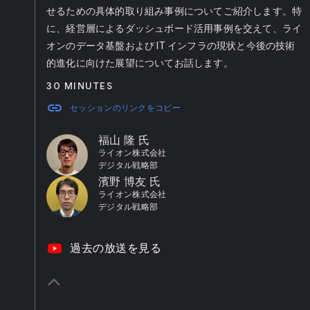
せるための具体的取り組み事例についてご紹介します。特
に、経営層によるダッシュボード活用事例を交えて、ライ
オンのデータ基盤および IT インフラの現状と今後の技術
的進化に向けた展望についてお話します。
30 MINUTES
link
セッションのリンクをコピー
福山 隆 氏
ライオン株式会社
デジタル戦略部
濱野 博友 氏
ライオン株式会社
デジタル戦略部
video_youtube
過去の放送を見る
keyboard_arrow_up