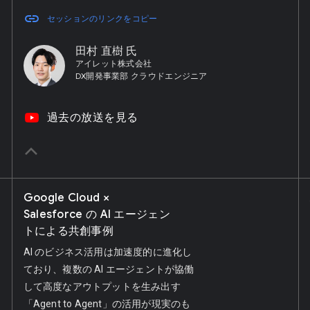
link
セッションのリンクをコピー
田村 直樹 氏
アイレット株式会社
DX開発事業部 クラウドエンジニア
ke
video_youtube
過去の放送を見る
keyboard_arrow_up
Google Cloud ×
Salesforce の AI エージェン
トによる共創事例
AI のビジネス活用は加速度的に進化し
ており、複数の AI エージェントが協働
して高度なアウトプットを生み出す
「Agent to Agent」の活用が現実のも