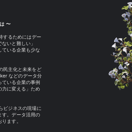
は 〜
維持するためにはデー
でないと難しい」
している企業も少な
の民主化と未来をど
oker などのデータ分
っている企業の事例
の力に変える」ため
らビジネスの現場に
ます。データ活用の
おります。