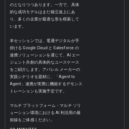
のとなりつつあります。一方で、具体
的な成功モデルはまだ確立途上にあ
り、多くの企業が最適な形を模索して
います。
本セッションでは、電通デジタルが手
掛ける Google Cloud と Salesforce の
連携ソリューションを通じて、AI エー
ジェント共創の具体的なユースケース
をご紹介します。アパレル メーカーの
ke
実践シナリオを題材に、「Agent to
Agent」連携が実際に機能するデモンス
トレーションも実施予定です。
マルチ プラットフォーム・マルチ ソリ
ューション環境における AI 利活用の最
前線をご体感ください。