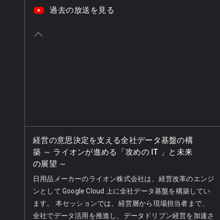
video_youtube
過去の放送を見る
keyboard_arrow_up
経営の意思決定を支える全社データ基盤の構
築 ～ ライオンが進める「攻めの IT 」と未来
の展望 ～
日用品メーカーのライオン株式会社は、経営改革のエンジ
ンとして Google Cloud 上に全社データ基盤を構築してい
ます。 本セッションでは、経営層から現場担当者まで、
全社でデータ活用を推進し、データドリブン経営を加速さ