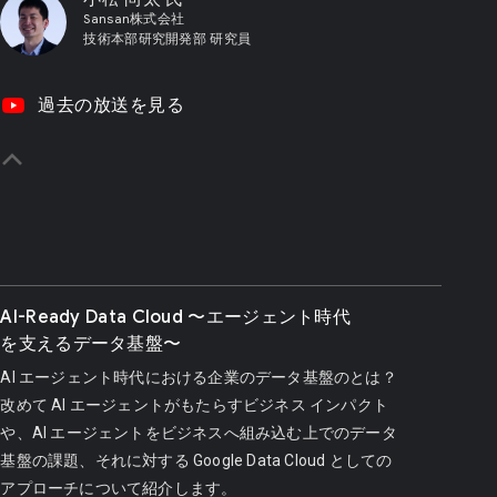
Sansan株式会社
技術本部研究開発部 研究員
video_youtube
過去の放送を見る
yboard_arrow_up
AI-Ready Data Cloud 〜エージェント時代
を支えるデータ基盤〜
AI エージェント時代における企業のデータ基盤のとは？
改めて AI エージェントがもたらすビジネス インパクト
や、AI エージェントをビジネスへ組み込む上でのデータ
基盤の課題、それに対する Google Data Cloud としての
アプローチについて紹介します。