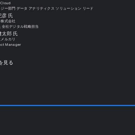
 Cloud
ジー部門 データ アナリティクス ソリューション リード
紀彦 氏
ン株式会社
 全社デジタル戦略担当
健太郎 氏
社メルカリ
uct Manager
を見る