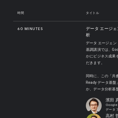
時間
タイトル
データ エージェン
60 MINUTES
析
データ エージェ
基調講演では、Goo
かにビジネス成果
だきます。
同時に、この「共
Ready データ基
か、データ分析基盤を 
濱田 
Google
データ 
高村 