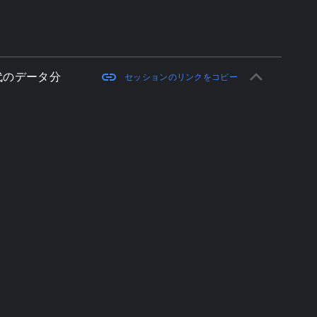
keyboard_arrow_up
link
世代のデータ分
セッションのリンクをコピー