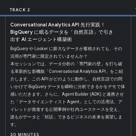
TRACK 2
Conversational Analytics API 先行実践！
BigQuery に眠るデータを「自然言語」で引き
出す AI エージェント構築術
BigQuery や Looker に膨大なデータが蓄積されても、その
活用が専門家に限定されていませんか？
本セッションでは、データ分析の「専門家の壁」を打ち破
る革新的な新機能「Conversational Analytics API」をご紹
介します。この API がどのように動作し、自然言語での問
いかけで BigQuery データを瞬時に分析できるかをデモで体
感いただきます。さらに、Agent Builder (ADK) と連携させ
た「データサイエンティスト Agent」としての活用法、ア
イレットが推進する公開事例や社内ユースケースを交え、
誰もがデータと「対話」できるビジネスの未来を展望しま
す。
30 MINUTES