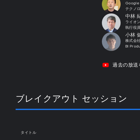
Google
テクノロ
中林 
ライオ
執行役員
小林 
株式会
BI Prod
video_youtube
過去の放送
ブレイクアウト セッション
タイトル