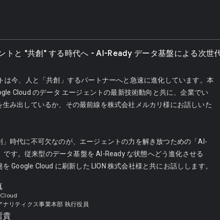
トと "共創" する時代へ - AI-Ready データ基盤による次
ントは今、人と「共創」するパートナーへと急速に進化しています。本
gle Cloud のデータ エージェントの最新技術動向と共に、企業でい
を生み出しているか、その最前線を株式会社メルカリ様にお話しいた
創」時代に不可欠なのが、エージェントの力を解き放つための「AI-
盤」です。従来型のデータ基盤を AI-Ready な状態へどう進化させる
Google Cloud に刷新した LION 株式会社様と共にお話しします。
真
 Cloud
アナリティクス事業本部 執行役員
哲貴