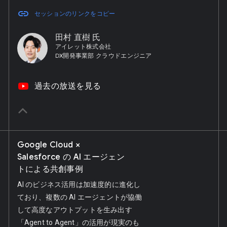
link
セッションのリンクをコピー
田村 直樹 氏
アイレット株式会社
DX開発事業部 クラウドエンジニア
ke
video_youtube
過去の放送を見る
keyboard_arrow_up
Google Cloud ×
Salesforce の AI エージェン
トによる共創事例
AI のビジネス活用は加速度的に進化し
ており、複数の AI エージェントが協働
して高度なアウトプットを生み出す
「Agent to Agent」の活用が現実のも