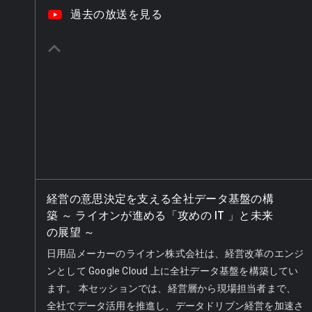
video_youtube
過去の放送を見る
keyboard_arrow_up
経営の意思決定を支える全社データ基盤の構
築 ～ ライオンが進める「攻めの IT 」と未来
の展望 ～
日用品メーカーのライオン株式会社は、経営改革のエンジ
ンとして Google Cloud 上に全社データ基盤を構築してい
ます。 本セッションでは、経営層から現場担当者まで、
全社でデータ活用を推進し、データドリブン経営を加速さ