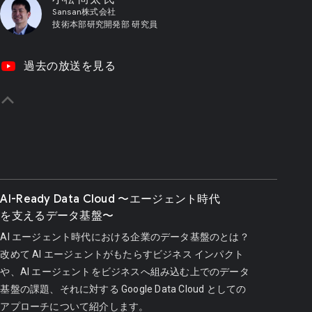
Sansan株式会社
技術本部研究開発部 研究員
video_youtube
過去の放送を見る
yboard_arrow_up
AI-Ready Data Cloud 〜エージェント時代
を支えるデータ基盤〜
AI エージェント時代における企業のデータ基盤のとは？
改めて AI エージェントがもたらすビジネス インパクト
や、AI エージェントをビジネスへ組み込む上でのデータ
基盤の課題、それに対する Google Data Cloud としての
アプローチについて紹介します。