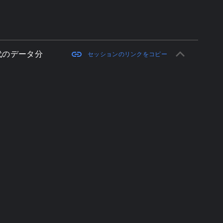
keyboard_arrow_up
link
世代のデータ分
セッションのリンクをコピー