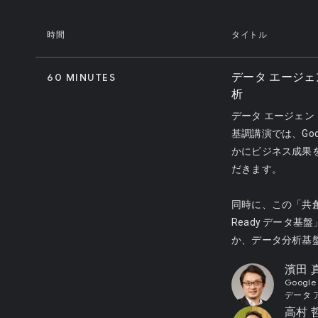
時間
タイトル
データ エージェン
60 MINUTES
析
データ エージェ
基調講演では、Goo
かにビジネス成果
だきます。
同時に、この「共
Ready データ基
か、データ分析基盤を 
濱田 
Google
データ 
高村 