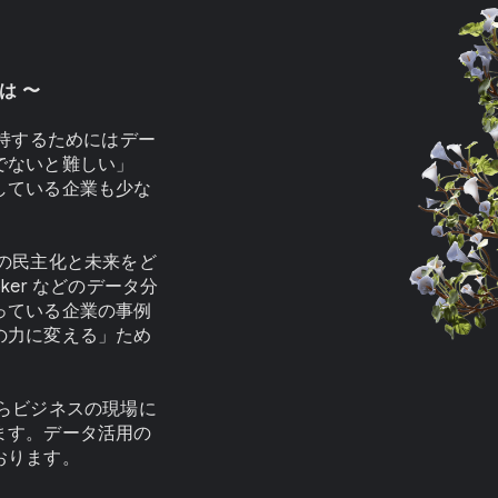
は 〜
維持するためにはデー
でないと難しい」
している企業も少な
の民主化と未来をど
oker などのデータ分
っている企業の事例
の力に変える」ため
らビジネスの現場に
ます。データ活用の
おります。