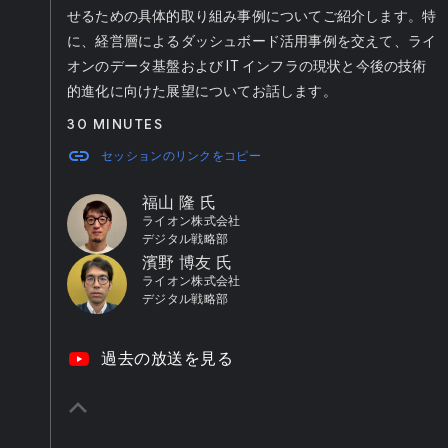
せるための具体的取り組み事例についてご紹介します。特
に、経営層によるダッシュボード活用事例を交えて、ライ
オンのデータ基盤および IT インフラの現状と今後の技術
的進化に向けた展望についてお話します。
30 MINUTES
link
セッションのリンクをコピー
福山 隆 氏
ライオン株式会社
デジタル戦略部
濱野 博友 氏
ライオン株式会社
デジタル戦略部
video_youtube
過去の放送を見る
keyboard_arrow_up