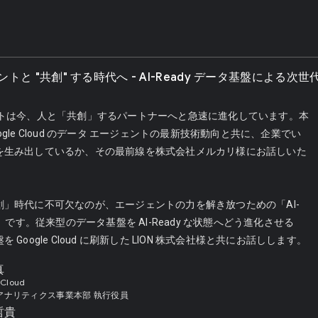
トと "共創" する時代へ - AI-Ready データ基盤による次
ントは今、人と「共創」するパートナーへと急速に進化しています。本
gle Cloud のデータ エージェントの最新技術動向と共に、企業でい
を生み出しているか、その最前線を株式会社メルカリ様にお話しいた
創」時代に不可欠なのが、エージェントの力を解き放つための「AI-
盤」です。従来型のデータ基盤を AI-Ready な状態へどう進化させる
Google Cloud に刷新した LION 株式会社様と共にお話しします。
真
 Cloud
アナリティクス事業本部 執行役員
哲貴