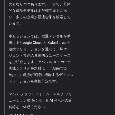
のとなりつつあります。一方で、具体
的な成功モデルはまだ確立途上にあ
り、多くの企業が最適な形を模索して
います。
本セッションでは、電通デジタルが手
掛ける Google Cloud と Salesforce の
連携ソリューションを通じて、AI エー
ジェント共創の具体的なユースケース
をご紹介します。アパレル メーカーの
ke
実践シナリオを題材に、「Agent to
Agent」連携が実際に機能するデモンス
トレーションも実施予定です。
マルチ プラットフォーム・マルチ ソリ
ューション環境における AI 利活用の最
前線をご体感ください。