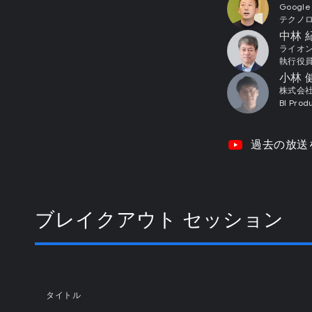
Google
テクノロ
中林 
ライオ
執行役員
小林 
株式会
BI Prod
video_youtube
過去の放送
ブレイクアウト セッション
タイトル