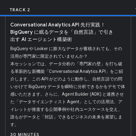
TRACK 2
Conversational Analytics API 先行実践！
BigQuery に眠るデータを「自然言語」で引き
出す AI エージェント構築術
BigQuery や Looker に膨大なデータが蓄積されても、その
活用が専門家に限定されていませんか？
本セッションでは、データ分析の「専門家の壁」を打ち破
る革新的な新機能「Conversational Analytics API」をご紹
介します。この API がどのように動作し、自然言語での問
いかけで BigQuery データを瞬時に分析できるかをデモで体
感いただきます。さらに、Agent Builder (ADK) と連携させ
た「データサイエンティスト Agent」としての活用法、ア
イレットが推進する公開事例や社内ユースケースを交え、
誰もがデータと「対話」できるビジネスの未来を展望しま
す。
30 MINUTES