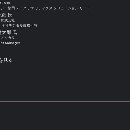
 Cloud
ジー部門 データ アナリティクス ソリューション リード
紀彦 氏
ン株式会社
 全社デジタル戦略担当
健太郎 氏
社メルカリ
uct Manager
を見る