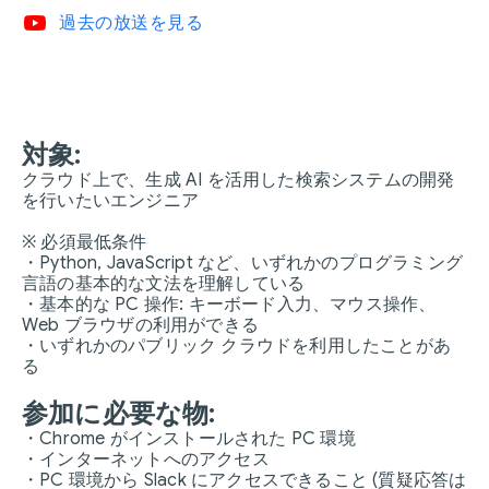
video_youtube
過去の放送を見る
対象:
クラウド上で、生成 AI を活用した検索システムの開発
を行いたいエンジニア
※ 必須最低条件
・Python, JavaScript など、いずれかのプログラミング
言語の基本的な文法を理解している
・基本的な PC 操作: キーボード入力、マウス操作、
Web ブラウザの利用ができる
・いずれかのパブリック クラウドを利用したことがあ
る
参加に必要な物:
・Chrome がインストールされた PC 環境
・インターネットへのアクセス
・PC 環境から Slack にアクセスできること (質疑応答は