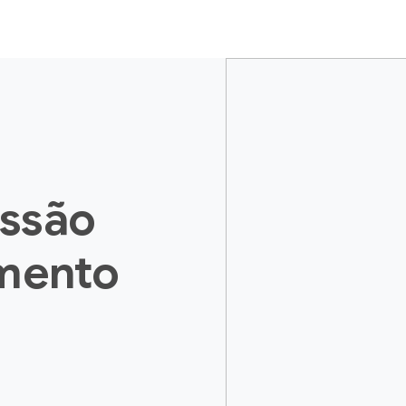
issão
amento
!