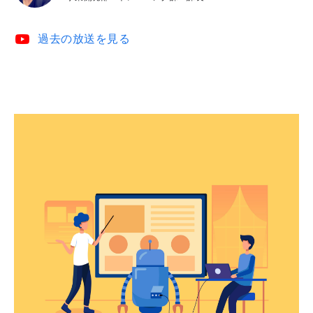
video_youtube
過去の放送を見る