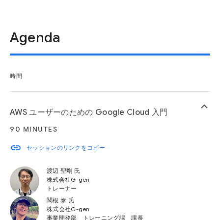
Agenda
時間
keyboard_arrow_up
AWS ユーザーのための Google Cloud 入門
90 MINUTES
link
セッションのリンクをコピー
渡辺 聖剛 氏
株式会社G-gen
トレーナー
関根 泰 氏
株式会社G-gen
事業開発部 トレーニング課 課長