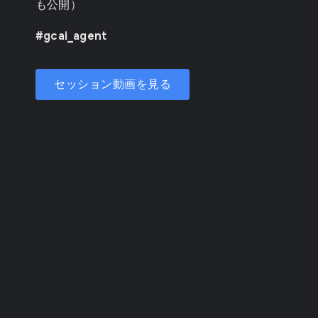
も公開）
#gcai_agent
セッション動画を見る