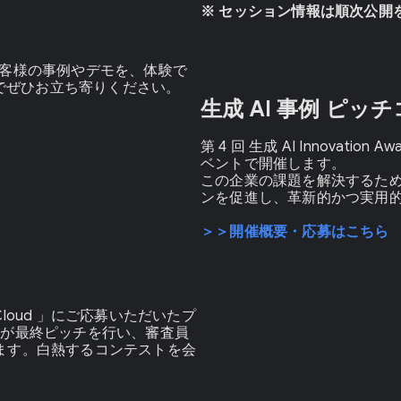
※ セッション情報は順次公開
お客様の事例やデモを、体験で
でぜひお立ち寄りください。
生成 AI 事例 ピッ
第 4 回 生成 AI Innovat
ベントで開催します。
この企業の課題を解決するため
ンを促進し、革新的かつ実用
＞＞開催概要・応募はこちら
gle Cloud 」にご応募いただいたプ
トが最終ピッチを行い、審査員
します。白熱するコンテストを会
。