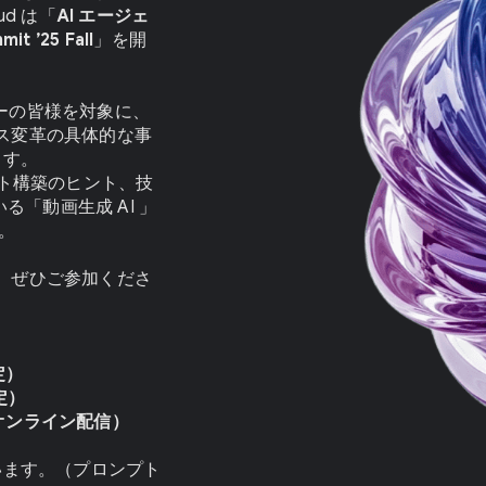
d は「
AI エージェ
it ’25 Fall
」を開
ダーの皆様を対象に、
ネス変革の具体的な事
ます。
ント構築のヒント、技
「動画生成 AI 」
。
に、ぜひご参加くださ
予定）
予定）
オンライン配信）
ています。（プロンプト