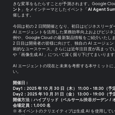
きな変革をもたらすことが予測されます。Google Clou
ント
」をメインテーマとしたイベント「
AI Agent Summ
催します。
今回は初の 2 日間開催となり、初日はビジネスリー
AI エージェントを活用した業務効率向上およびビジ
例や、Google Cloud の最新製品情報をご紹介いたし
2 日目は開発者の皆様に向けて、独自の AI エージェ
術的なユースケース、さらには近年注目度が高まっている
や「画像生成 AI 」について深く掘り下げてまいります
AI エージェントの現在と未来を考察する本サミット
い。
開催日 :
Day1：2025 年 10 月 30 日（木） 11:00 - 18:30（
Day2：2025 年 10 月 31 日（金） 13:00 - 19:00（
開催方法：ハイブリッド（ベルサール渋谷ガーデン / 
会場定員：1,000 名
※ 本イベントのクリエイティブは生成 AI を使用し