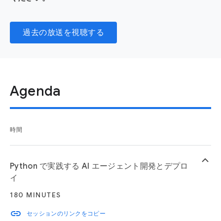
過去の放送を視聴する
Agenda
時間
keyboard_arrow_up
Python で実践する AI エージェント開発とデプロ
イ
180 MINUTES
link
セッションのリンクをコピー