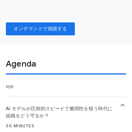
オンデマンドで視聴する
Agenda
時間
keyboard_arrow_up
AI モデルが圧倒的スピードで脆弱性を狙う時代に
組織をどう守るか？
30 MINUTES