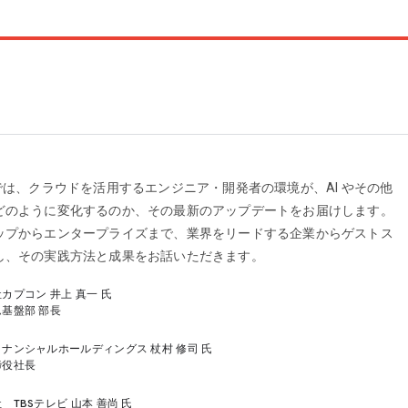
では、クラウドを活用するエンジニア・開発者の環境が、AI やその他
どのように変化するのか、その最新のアップデートをお届けします。
ップからエンタープライズまで、業界をリードする企業からゲストス
し、その実践方法と成果をお話いただきます。
カプコン 井上 真一 氏
基盤部 部長
ナンシャルホールディングス 杖村 修司 氏
締役社長
 TBSテレビ 山本 善尚 氏