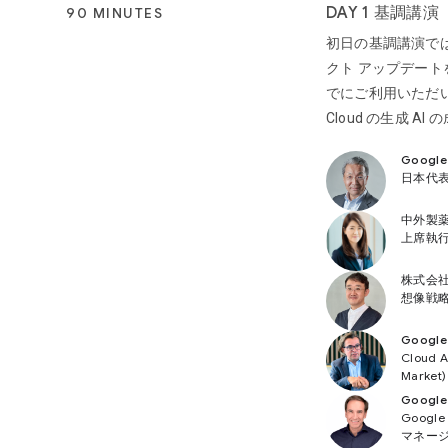
DAY 1 基調講演
90 MINUTES
初日の基調講演では
クト アップデートを
でにご利用いただい
Cloud の生成 A
Googl
日本代
中外製薬
上席執
株式会社
想像戦略
Goog
Cloud
Market)
Googl
Goog
マネー