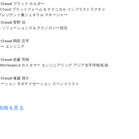
e Cloud ブラッド カルダー
le Cloud プラットフォーム & テクニカル インフラストラクチャ
プレジデント兼ジェネラル マネージャー
 Cloud 菅野 信
 ソリューションズ & テクノロジー担当
e Cloud 岡田 庄平
ー エンジニア
e Cloud 佐藤 芳樹
le Workspace カスタマー エンジニアリング アジア太平洋地域 統
長
e Cloud 塚越 啓介
ーション モダナイゼーション スペシャリスト
動画を見る