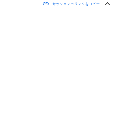
keyboard_arrow_up
link
セッションのリンクをコピー