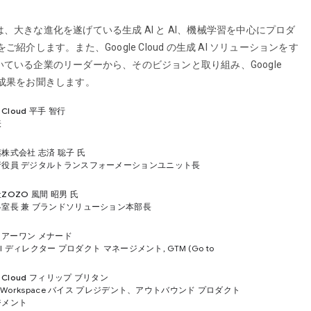
、大きな進化を遂げている生成 AI と AI、機械学習を中心にプロダ
ご紹介します。また、Google Cloud の生成 AI ソリューションをす
ている企業のリーダーから、そのビジョンと取り組み、Google
I の成果をお聞きします。
e Cloud 平手 智行
表
株式会社 志済 聡子 氏
行役員 デジタルトランスフォーメーションユニット長
ZOZO 風間 昭男 氏
室長 兼 ブランドソリューション本部長
le アーワン メナード
 AI ディレクター プロダクト マネージメント, GTM (Go to
e Cloud フィリップ ブリタン
le Workspace バイス プレジデント、アウトバウンド プロダクト
ジメント