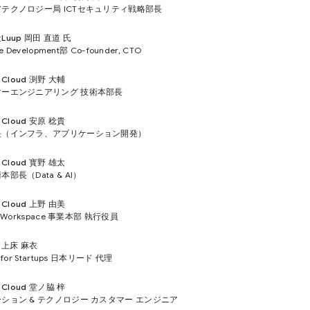
テクノロジー局 ICTセキュリティ戦略部長
uup 岡田 直道 氏
re Development部 Co-founder, CTO
e Cloud 渕野 大輔
マーエンジニアリング 技術本部長
e Cloud 安原 稔貴
長（インフラ、アプリケーション開発）
e Cloud 寳野 雄太
部長（Data & AI）
e Cloud 上野 由美
e Workspace 事業本部 執行役員
e 上床 麻衣
 for Startups 日本リード 代理
e Cloud 堂ノ脇 梓
ション & テクノロジー カスタマー エンジニア