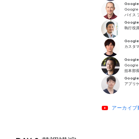
Googl
Goog
バイス 
Google
執行役員
Googl
カスタマ
Googl
Goog
括本部
Googl
アプリケ
video_youtube
アーカイブ