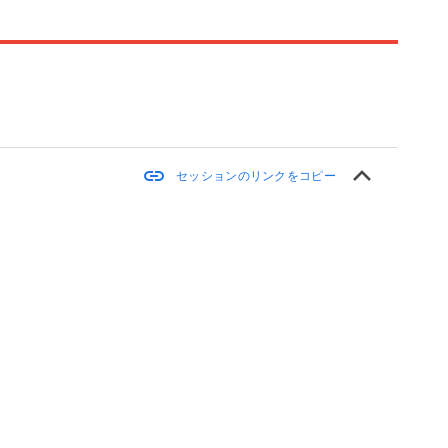
keyboard_arrow_up
link
セッションのリンクをコピー