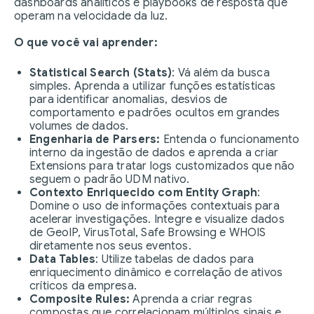
dashboards analíticos e playbooks de resposta que
operam na velocidade da luz.
O que você vai aprender:
Statistical Search (Stats)
: Vá além da busca
simples. Aprenda a utilizar funções estatísticas
para identificar anomalias, desvios de
comportamento e padrões ocultos em grandes
volumes de dados.
Engenharia de Parsers:
Entenda o funcionamento
interno da ingestão de dados e aprenda a criar
Extensions para tratar logs customizados que não
seguem o padrão UDM nativo.
Contexto Enriquecido com Entity Graph
:
Domine o uso de informações contextuais para
acelerar investigações. Integre e visualize dados
de GeoIP, VirusTotal, Safe Browsing e WHOIS
diretamente nos seus eventos.
Data Tables
: Utilize tabelas de dados para
enriquecimento dinâmico e correlação de ativos
críticos da empresa.
Composite Rules:
Aprenda a criar regras
compostas que correlacionam múltiplos sinais e