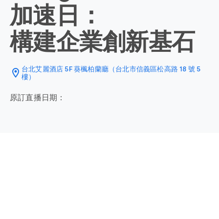
加速日：
構建企業創新基石
台北艾麗酒店 5F 葵楓柏蘭廳（台北市信義區松高路 18 號 5
location_on
樓）
原訂直播日期：