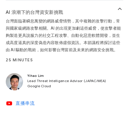
keyboard_arrow_up
AI 浪潮下的台灣資安新挑戰
台灣面臨著瞬息萬變的網路威脅情勢，其中複雜的攻擊行動，常
與國家級網路攻擊相關。AI 的出現更加劇這些威脅，使攻擊者能
夠製造更具說服力的社交工程攻擊、自動化惡意軟體開發，並生
成高度逼真的深度偽造內容散佈虛假資訊。本節議程將探討這些
由 AI 驅動的戰術，如何影響台灣當前及未來的網路安全挑戰。
25 MINUTES
Yihao Lim
Lead Threat Intelligence Advisor (JAPAC/MEA)
Google Cloud
video_youtube
直播串流