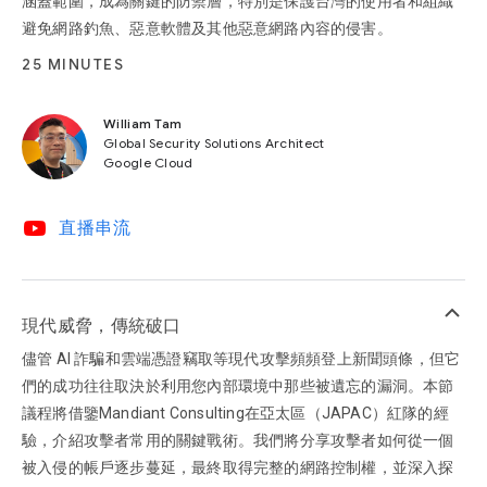
涵蓋範圍，成為關鍵的防禦層，特別是保護台灣的使用者和組織
避免網路釣魚、惡意軟體及其他惡意網路內容的侵害。
25 MINUTES
William Tam
Global Security Solutions Architect
Google Cloud
video_youtube
直播串流
keyboard_arrow_up
現代威脅，傳統破口
儘管 AI 詐騙和雲端憑證竊取等現代攻擊頻頻登上新聞頭條，但它
們的成功往往取決於利用您內部環境中那些被遺忘的漏洞。本節
議程將借鑒Mandiant Consulting在亞太區（JAPAC）紅隊的經
驗，介紹攻擊者常用的關鍵戰術。我們將分享攻擊者如何從一個
被入侵的帳戶逐步蔓延，最終取得完整的網路控制權，並深入探