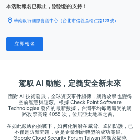
本活動報名已截止，謝謝您的支持！
location_on
華南銀行國際會議中心（台北市信義區松仁路123號）
立即報名
駕馭 AI 動能，定義安全新未來
面對 AI 技術發展，全球資安事件頻傳，網路攻擊也變得
空前智慧與隱蔽。根據 Check Point Software
Technologies 發佈的最新數據，台灣平均每週遭受的網
路攻擊高達 4055 次，位居亞太地區之首。
在如此嚴峻的挑戰下，如何化解潛在威脅、鞏固防護，已
不僅是防禦問題，更是企業創新轉型的成功關鍵。
Google Cloud Security Forum Taiwan 將獨家揭曉