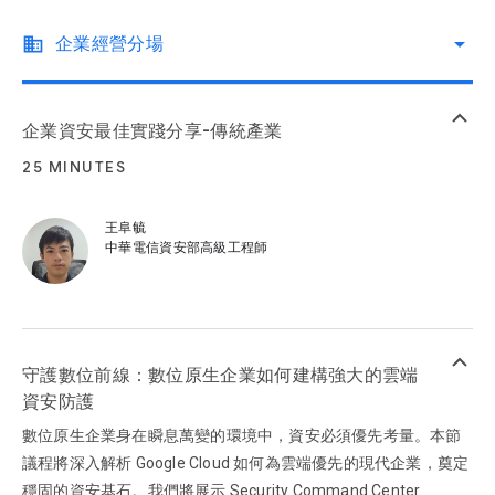
arrow_drop_down
business
企業經營分場
keyboard_arrow_up
企業資安最佳實踐分享-傳統產業
25 MINUTES
王阜毓
中華電信資安部高級工程師
keyboard_arrow_up
守護數位前線：數位原生企業如何建構強大的雲端
資安防護
數位原生企業身在瞬息萬變的環境中，資安必須優先考量。本節
議程將深入解析 Google Cloud 如何為雲端優先的現代企業，奠定
穩固的資安基石。我們將展示 Security Command Center