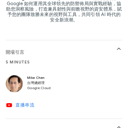
Google 如何運用其全球領先的防禦佈局與實戰經驗，協
助您洞察風險，打造兼具韌性與前瞻視野的資安體系，賦
予您的團隊致勝未來的視野與工具，共同引領 AI 時代的
安全新浪潮。
keyboard_arrow_up
開場引言
5 MINUTES
Mike Chen
台灣總經理
Google Cloud
video_youtube
直播串流
keyboard_arrow_up