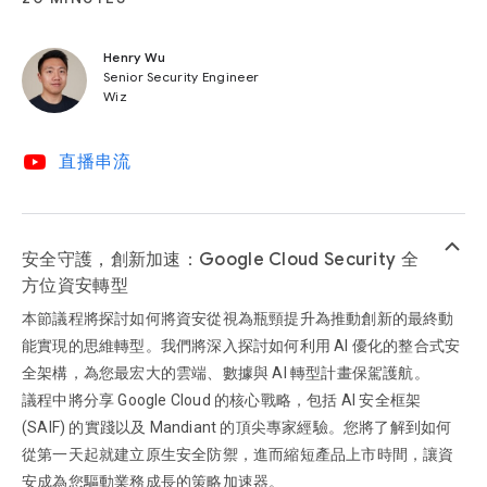
Henry Wu
Senior Security Engineer
Wiz
video_youtube
直播串流
keyboard_arrow_up
安全守護，創新加速：Google Cloud Security 全
方位資安轉型
本節議程將探討如何將資安從視為瓶頸提升為推動創新的最終動
能實現的思維轉型。我們將深入探討如何利用 AI 優化的整合式安
全架構，為您最宏大的雲端、數據與 AI 轉型計畫保駕護航。
議程中將分享 Google Cloud 的核心戰略，包括 AI 安全框架
(SAIF) 的實踐以及 Mandiant 的頂尖專家經驗。您將了解到如何
從第一天起就建立原生安全防禦，進而縮短產品上市時間，讓資
安成為您驅動業務成長的策略加速器。