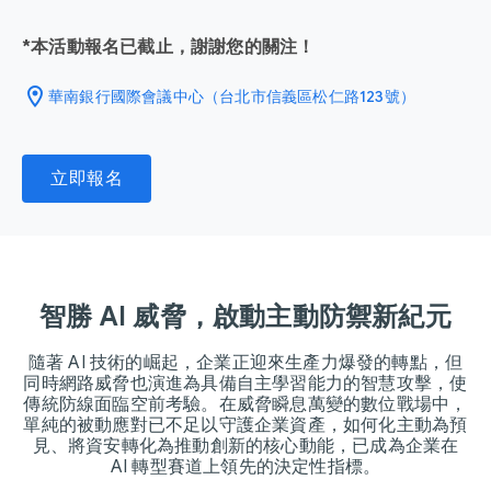
*本活動報名已截止，謝謝您的關注！
location_on
華南銀行國際會議中心（台北市信義區松仁路123號）
立即報名
智勝 AI 威脅，啟動主動防禦新紀元
隨著 AI 技術的崛起，企業正迎來生產力爆發的轉點，但
同時網路威脅也演進為具備自主學習能力的智慧攻擊，使
傳統防線面臨空前考驗。在威脅瞬息萬變的數位戰場中，
單純的被動應對已不足以守護企業資產，如何化主動為預
見、將資安轉化為推動創新的核心動能，已成為企業在
AI 轉型賽道上領先的決定性指標。