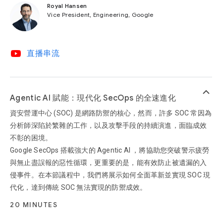
Royal Hansen
Vice President, Engineering, Google
video_youtube
直播串流
keyboard_arrow_up
Agentic AI 賦能：現代化 SecOps 的全速進化
資安營運中心 (SOC) 是網路防禦的核心，然而，許多 SOC 常因為
分析師深陷於繁雜的工作，以及攻擊手段的持續演進，面臨成效
不彰的困境。
Google SecOps 搭載強大的 Agentic AI ，將協助您突破警示疲勞
與無止盡誤報的惡性循環，更重要的是，能有效防止被遺漏的入
侵事件。在本節議程中，我們將展示如何全面革新並實現 SOC 現
代化，達到傳統 SOC 無法實現的防禦成效。
20 MINUTES