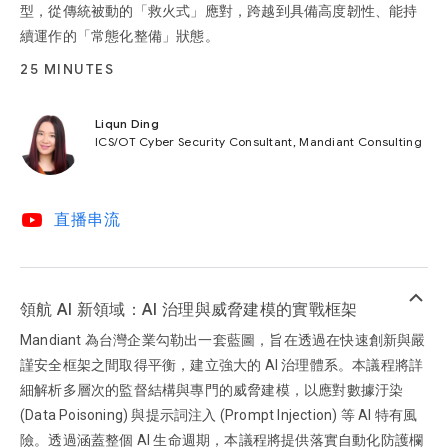
型，從傳統被動的「救火式」應對，跨越到具備高度韌性、能持
續運作的「常態化整備」狀態。
25 MINUTES
Liqun Ding
ICS/OT Cyber Security Consultant, Mandiant Consulting
video_youtube
直播串流
keyboard_arrow_up
領航 AI 新領域：AI 治理與威脅建模的實戰框架
Mandiant 為台灣企業勾勒出一套藍圖，旨在透過在快速創新與嚴
謹安全框架之間取得平衡，建立強大的 AI 治理體系。本議程將詳
細解析多層次的監督結構與專門的威脅建模，以應對數據汙染
(Data Poisoning) 與提示詞注入 (Prompt Injection) 等 AI 特有風
險。透過涵蓋整個 AI 生命週期，本議程將提供落實自動化防護欄