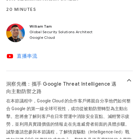
20 MINUTES
William Tam
Global Security Solutions Architect
Google Cloud
video_youtube
直播串流
keyboard_arrow_up
洞察先機：攜手 Google Threat Intelligence 邁
向主動防禦之路
在本節議程中，Google Cloud 的合作客戶將親自分享他們如何整
合 Google 的第一線全球可視性，成功從被動防禦轉型為主動出
擊。您將會了解到客戶在日常營運中消除安全盲點、減輕警示疲
勞，並利用具實踐價值的情報走在先進威脅者前面的具體步驟。
誠摯邀請您參與本節議程，了解情資驅動（Intelligence-led）戰