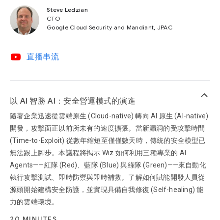
Steve Ledzian
CTO
Google Cloud Security and Mandiant, JPAC
video_youtube
直播串流
keyboard_arrow_up
以 AI 智勝 AI：安全營運模式的演進
隨著企業迅速從雲端原生 (Cloud-native) 轉向 AI 原生 (AI-native)
開發，攻擊面正以前所未有的速度擴張。當新漏洞的受攻擊時間
(Time-to-Exploit) 從數年縮短至僅僅數天時，傳統的安全模型已
無法跟上腳步。本議程將揭示 Wiz 如何利用三種專業的 AI
Agents——紅隊 (Red)、藍隊 (Blue) 與綠隊 (Green)——來自動化
執行攻擊測試、即時防禦與即時補救。了解如何賦能開發人員從
源頭開始建構安全防護，並實現具備自我修復 (Self-healing) 能
力的雲端環境。
20 MINUTES