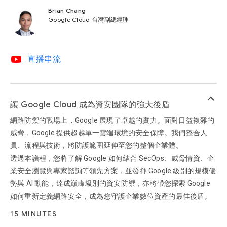
Brian Chang
Google Cloud 台灣副總經理
video_youtube
直播串流
keyboard_arrow_up
讓 Google Cloud 成為資安團隊的強大後盾
網路防禦的戰場上，Google 展現了卓越的實力。面對日益複雜的
威脅，Google 提供超越單一雲端環境的安全保障。我們整合人
員、流程與技術，將防護範圍延伸至您的整個企業體。
透過本議程，您將了解 Google 如何結合 SecOps、威脅情資、企
業安全瀏覽與專家諮詢等領先方案，並發揮 Google 級別的規模優
勢與 AI 動能，達成巔峰級別的資安防禦，亦將帶您探索 Google
如何重新定義網路安全，成為您守護企業數位資產的最佳後盾。
15 MINUTES