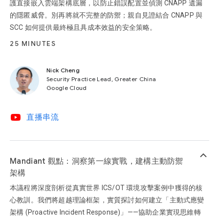
護直接嵌入雲端架構底層，以防止錯誤配置並偵測 CNAPP 遺漏
的隱匿威脅。別再將就不完整的防禦；親自見證結合 CNAPP 與
SCC 如何提供最終極且具成本效益的安全策略。
25 MINUTES
Nick Cheng
Security Practice Lead, Greater China
Google Cloud
video_youtube
直播串流
keyboard_arrow_up
Mandiant 觀點：洞察第一線實戰，建構主動防禦
架構
本議程將深度剖析從真實世界 ICS/OT 環境攻擊案例中獲得的核
心教訓。我們將超越理論框架，實質探討如何建立「主動式應變
架構 (Proactive Incident Response)」——協助企業實現思維轉