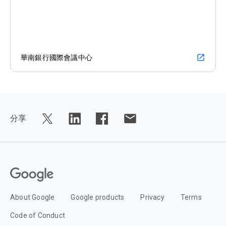
華南銀行國際會議中心
open_in_new
分享
About Google
Google products
Privacy
Terms
Code of Conduct