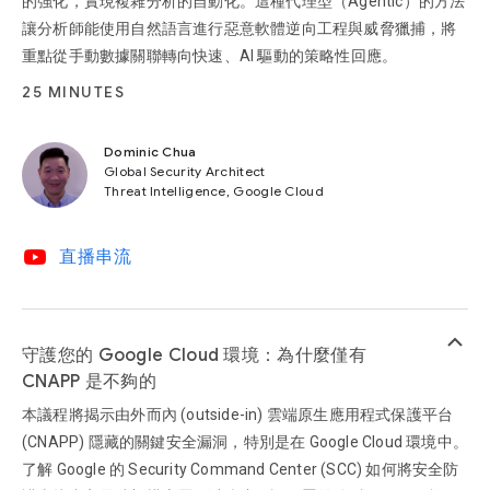
的強化，實現複雜分析的自動化。這種代理型（Agentic）的方法
讓分析師能使用自然語言進行惡意軟體逆向工程與威脅獵捕，將
重點從手動數據關聯轉向快速、AI 驅動的策略性回應。
25 MINUTES
Dominic Chua
Global Security Architect
Threat Intelligence, Google Cloud
video_youtube
直播串流
keyboard_arrow_up
守護您的 Google Cloud 環境：為什麼僅有
CNAPP 是不夠的
本議程將揭示由外而內 (outside-in) 雲端原生應用程式保護平台
(CNAPP) 隱藏的關鍵安全漏洞，特別是在 Google Cloud 環境中。
了解 Google 的 Security Command Center (SCC) 如何將安全防