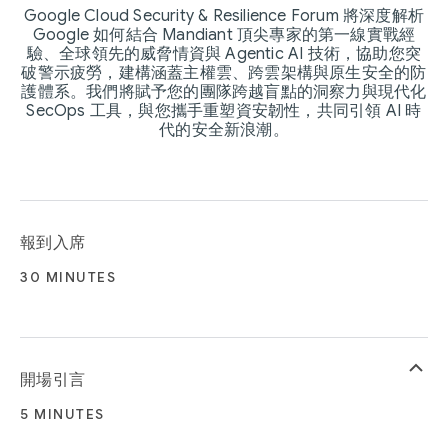
Google Cloud Security & Resilience Forum 將深度解析
Google 如何結合 Mandiant 頂尖專家的第一線實戰經
驗、全球領先的威脅情資與 Agentic AI 技術，協助您突
破警示疲勞，建構涵蓋主權雲、跨雲架構與原生安全的防
護體系。我們將賦予您的團隊跨越盲點的洞察力與現代化
SecOps 工具，與您攜手重塑資安韌性，共同引領 AI 時
代的安全新浪潮。
報到入席
30 MINUTES
keyboard_arrow_up
開場引言
5 MINUTES