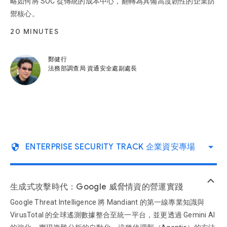
略如何將 SOC 從傳統的成本中心，翻轉為具備高度韌性的企業防
禦核心。
20 MINUTES
鄭健行
法務部調查局 資通安全處副處長
arrow_drop_down
security
ENTERPRISE SECURITY TRACK 企業資安專場
keyboard_arrow_up
生成式攻擊時代：Google 威脅情資的營運實踐
Google Threat Intelligence 將 Mandiant 的第一線專業知識與
VirusTotal 的全球遙測數據整合至統一平台，並更透過 Gemini AI