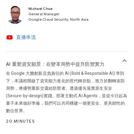
Michael Chue
General Manager
Google Cloud Security, North Asia
video_youtube
直播串流
keyboard_arrow_up
AI 重塑資安願景：在變革局勢中提升防禦實力
在 Google 大膽創新且負責任的 AI (Bold & Responsible AI) 準則
下，本議程開啟了資安能力進化的世代轉折點，致力於翻轉攻防
局勢，將優勢重新交還給防禦者。透過優先落實原生安全
(Secure-by-design)實踐、部署主動式 AI Agents，並從今日起為
量子未來做好準備，我們可以共同構建一個更安全、更具韌性的
數位世界。
20 MINUTES